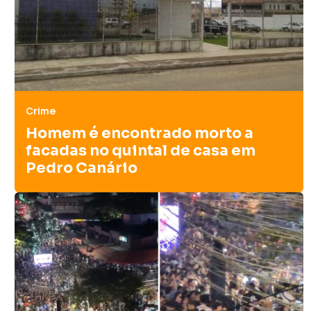
sobrevivência
empresarial
Caio Neri
Carros de aplicativo
não podem ter
propaganda eleitoral
Crime
Homem é encontrado morto a
José Carlos Corrêa
facadas no quintal de casa em
O que fazer para
Pedro Canário
equilibrar as contas?