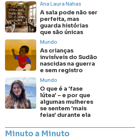
Ana Laura Nahas
A sala pode não ser
perfeita, mas
guarda histórias
que são únicas
Mundo
As crianças
invisíveis do Sudão
nascidas na guerra
e sem registro
Mundo
O que é a 'fase
lútea' – e por que
algumas mulheres
se sentem 'mais
feias' durante ela
Minuto a Minuto