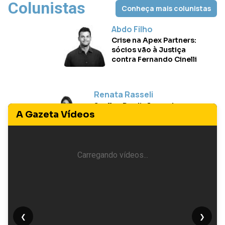
Colunistas
Conheça mais colunistas
Abdo Filho
Crise na Apex Partners:
sócios vão à Justiça
contra Fernando Cinelli
Renata Rasseli
Suellen Perdigão ganha
A Gazeta Vídeos
festa de aniversário
surpresa em Vitória
Carregando vídeos...
Vilmara Fernandes
Pai que matou filho por
vingança é condenado
a 34 anos de prisão
❮
❯