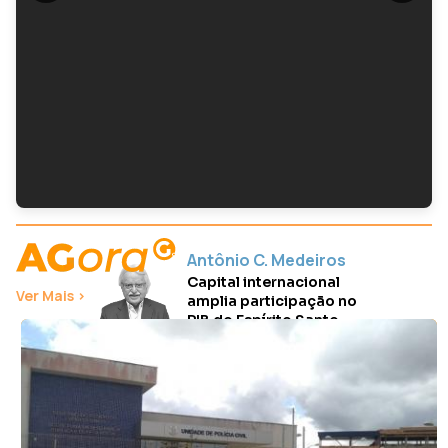
Letícia Gonçalves
Meneguelli dispara:
"Isso é coisa de
patriotário"
Vitor Vogas
Os 3 destaques do
plano de governo de
Ricardo Ferraço
Antônio C. Medeiros
Capital internacional
Ver Mais >
amplia participação no
PIB do Espírito Santo
Paulo Cesar Caetano
Simples Nacional, entre
a carga tributária e a