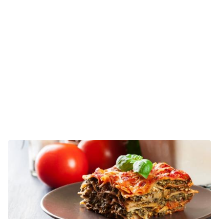
Crime
Homem é encontrado morto a facadas no
quintal de casa em Pedro Canário
18:34
Concurso público
TJES libera concurso da PM e afasta,
provisoriamente, reserva de vagas para PcD
18:27
Dicas de especialista
Renda extra, pesquisa de preço e
investimentos: como blindar seu salário da
inflação
17:07
Política