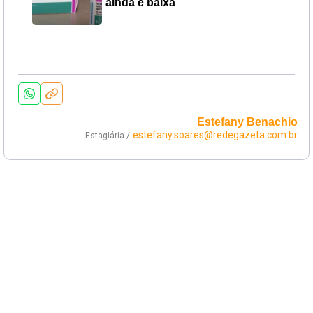
ainda é baixa
Estefany Benachio
estefany.soares@redegazeta.com.br
Estagiária /