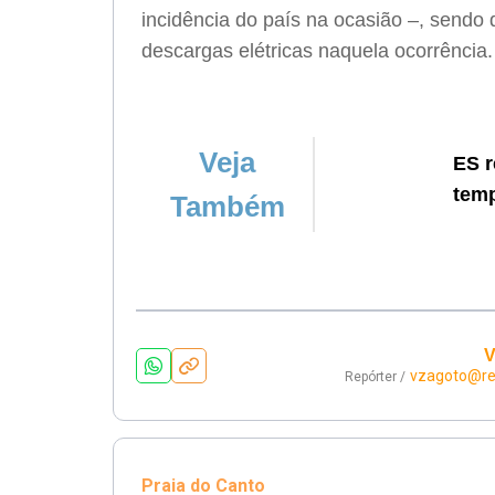
incidência do país na ocasião –, sendo 
descargas elétricas naquela ocorrência.
Veja
ES r
temp
Também
V
vzagoto@re
Repórter /
Praia do Canto