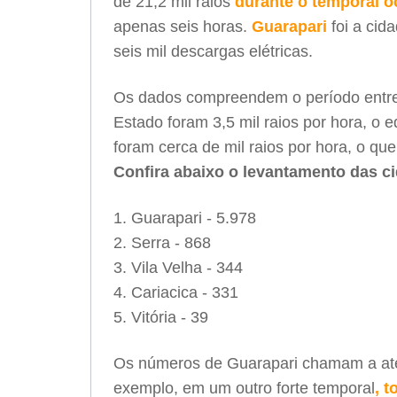
de 21,2 mil raios
durante o temporal oc
apenas seis horas.
Guarapari
foi a ci
seis mil descargas elétricas.
Os dados compreendem o período entre
Estado foram 3,5 mil raios por hora, o 
foram cerca de mil raios por hora, o qu
Confira abaixo o levantamento das ci
Guarapari - 5.978
Serra - 868
Vila Velha - 344
Cariacica - 331
Vitória - 39
Os números de Guarapari chamam a aten
exemplo, em um outro forte temporal
, 