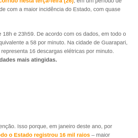
orrido nesta terça-feira (26)
, em um período de
dade com a maior incidência do Estado, com quase
 18h e 23h59. De acordo com os dados, em todo o
equivalente a 58 por minuto. Na cidade de Guarapari,
e representa 16 descargas elétricas por minuto.
dades mais atingidas.
ção. Isso porque, em janeiro deste ano, por
todo o Estado registrou 16 mil raios
– maior