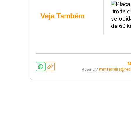
Veja Também
M
mmferreira@red
Repórter /