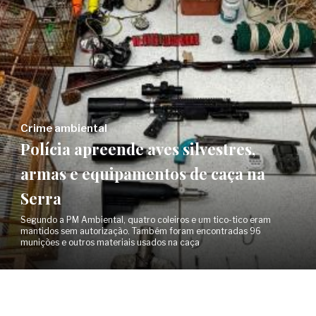
Crime ambiental
Polícia apreende aves silvestres,
armas e equipamentos de caça na
Serra
Segundo a PM Ambiental, quatro coleiros e um tico-tico eram
mantidos sem autorização. Também foram encontradas 96
munições e outros materiais usados na caça