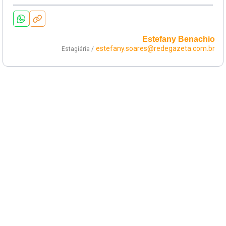
Estefany Benachio
estefany.soares@redegazeta.com.br
Estagiária /