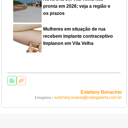
pronta em 2026; veja a região e
os prazos
Mulheres em situação de rua
recebem implante contraceptivo
Implanon em Vila Velha
Estefany Benachio
estefany.soares@redegazeta.com.br
Estagiária /