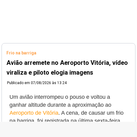
Frio na barriga
Avião arremete no Aeroporto Vitória, vídeo
viraliza e piloto elogia imagens
Publicado em
07/08/2026 às 13:24
Um avião interrompeu o pouso e voltou a
ganhar altitude durante a aproximação ao
Aeroporto de Vitória
. A cena, de causar um frio
na barriga, foi registrada na última sexta-feira
(31) e viralizou nas redes sociais, despertando
a curiosidade de internautas sobre a manobra.