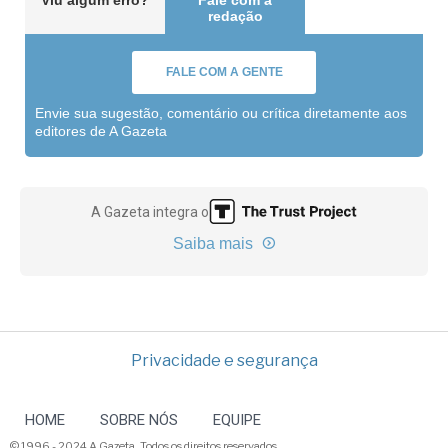
Viu algum erro?
Fale com a
redação
FALE COM A GENTE
Envie sua sugestão, comentário ou crítica diretamente aos
editores de A Gazeta
A Gazeta integra o
Saiba mais
Privacidade e segurança
HOME
SOBRE NÓS
EQUIPE
© 1996 - 2024 A Gazeta. Todos os direitos reservados