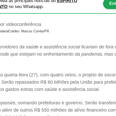
eba as principais notícias
do
ESPÍRITO
Ent
NTO
no seu Whatsapp.
ederal
Crédito: Marcos Corrêa/PR
vidores da saúde e assistência social ficariam de fora 
esde que estejam no enfrentamento da pandemia, mas o 
 quarta-feira (27), com quatro vetos, o projeto de socor
. Serão repassados R$ 60 bilhões pela União para prefe
s gastos extras com saúde e assistência social.
epasses, somando prefeituras e governo. Serão transfer
o além de outros R$ 550 milhões de alívio financeiro 