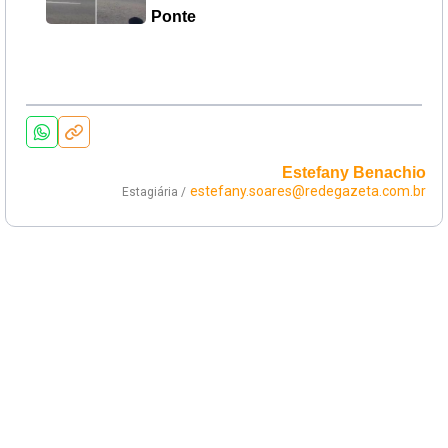
Ponte
Estefany Benachio
estefany.soares@redegazeta.com.br
Estagiária /