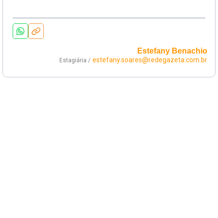
Estefany Benachio
estefany.soares@redegazeta.com.br
Estagiária /