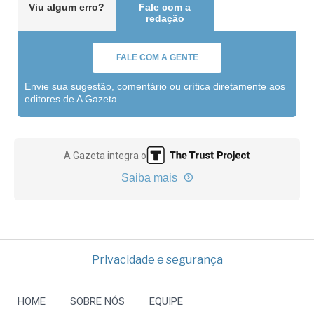
Viu algum erro?
Fale com a
redação
FALE COM A GENTE
Envie sua sugestão, comentário ou crítica diretamente aos
editores de A Gazeta
A Gazeta integra o
Saiba mais
Privacidade e segurança
HOME
SOBRE NÓS
EQUIPE