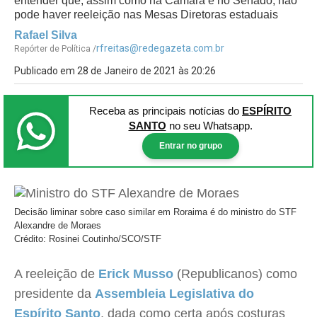
entender que, assim como na Câmara e no Senado, não
pode haver reeleição nas Mesas Diretoras estaduais
Rafael Silva
rfreitas@redegazeta.com.br
Repórter de Política /
Publicado em 28 de Janeiro de 2021 às 20:26
Receba as principais notícias
do
ESPÍRITO
SANTO
no seu Whatsapp.
Entrar no grupo
Decisão liminar sobre caso similar em Roraima é do ministro do STF
Alexandre de Moraes
Crédito: Rosinei Coutinho/SCO/STF
A reeleição de
Erick Musso
(Republicanos) como
presidente da
Assembleia Legislativa do
Espírito Santo
, dada como certa após costuras