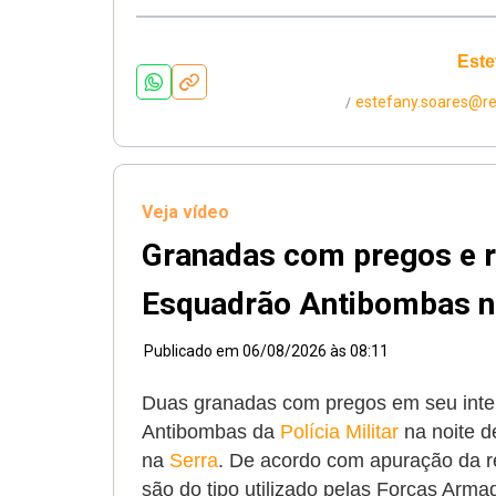
Este
estefany.soares@r
/
Veja vídeo
Granadas com pregos e r
Esquadrão Antibombas n
Publicado em
06/08/2026 às 08:11
Duas granadas com pregos em seu inter
Antibombas da
Polícia Militar
na noite de
na
Serra
. De acordo com apuração da re
são do tipo utilizado pelas Forças Arma