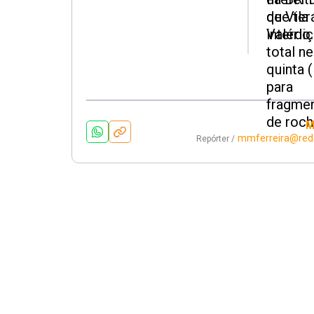
M
mmferreira@red
Repórter /