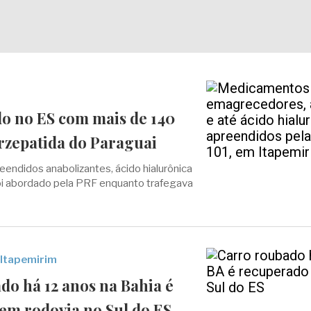
do no ES com mais de 140
irzepatida do Paraguai
ndidos anabolizantes, ácido hialurônica
foi abordado pela PRF enquanto trafegava
 Itapemirim
do há 12 anos na Bahia é
em rodovia no Sul do ES