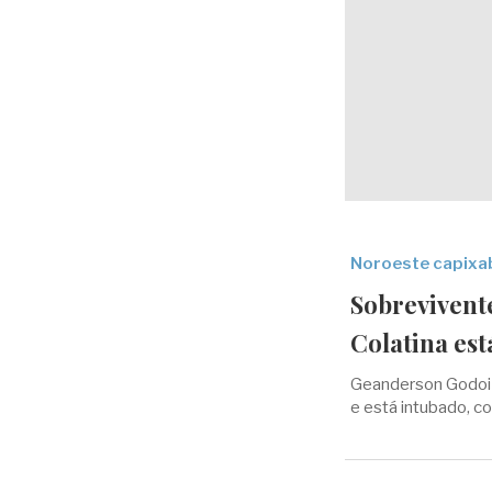
Noroeste capixa
Sobrevivent
Colatina est
Geanderson Godoi 
e está intubado, c