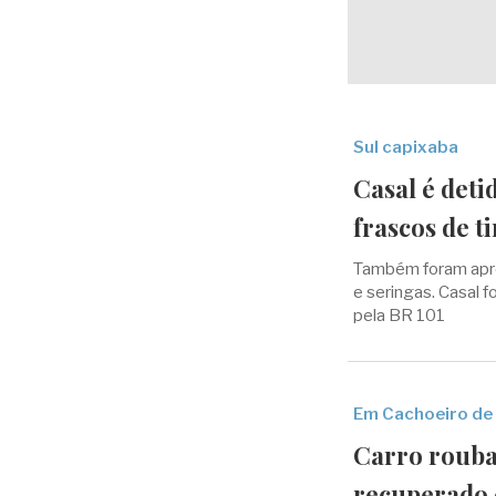
Sul capixaba
Casal é deti
frascos de t
Também foram apree
e seringas. Casal 
pela BR 101
Em Cachoeiro de
Carro rouba
recuperado 