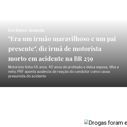
Em Baixo Guandu
"Era um irmão maravilhoso e um pai
presente", diz irmã de motorista
morto em acidente na BR 259
Motorista tinha 66 anos, 40 anos de profissão e deixa esposa, filha e
neto; PRF aponta ausência de reação do condutor como causa
presumida do acidente