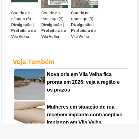
Corrida de
Corrida no
Corrida no
sábado (8)
domingo (9)
domingo (9)
Divulgação |
Divulgação |
Divulgação |
Prefeitura de
Prefeitura de
Prefeitura de
Vila Velha
Vila Velha
Vila Velha
Veja Também
Nova orla em Vila Velha fica
pronta em 2026; veja a região e
os prazos
Mulheres em situação de rua
recebem implante contraceptivo
Implanon em Vila Velha