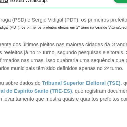
NTO
no seu Whatsapp.
gal (PDT), os primeiros prefeitos eleitos em 2º turno na Grande Vitória
Créd
ente dos últimos pleitos nas maiores cidades da Grand
s reeleitos já no 1º turno, segundo pesquisas eleitorai
nfirmados nas urnas, isso quebraria uma sequência que 
ios municipais têm sido definidos apenas no 2º turno.
ou sobre dados do
Tribunal Superior Eleitoral (TSE)
, 
ral do Espírito Santo (TRE-ES)
, que registram docume
m levantamento que mostra quais e quantos prefeitos con