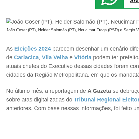
SA
João Coser (PT), Helder Salomão (PT), Neucimar Fraga (PSD) e Sergio Vidi
As
Eleições 2024
parecem desenhar um cenário difer
de
Cariacica
,
Vila Velha
e
Vitória
podem ter prefeito
atuais chefes do Executivo dessas cidades forem co
cidades da Região Metropolitana, em que os mandatár
No último mês, a reportagem de
A Gazeta
se debruç
sobre atas digitalizadas do
Tribunal Regional Eleito
anteriores. Com base nessas informações, foi feito u