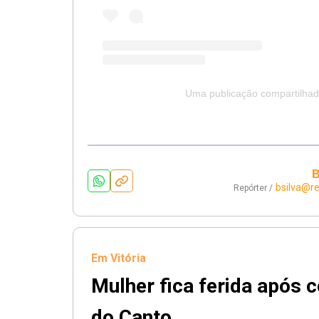
Uma publicação compartilha
B
bsilva@r
Repórter /
Em Vitória
Mulher fica ferida após c
do Canto