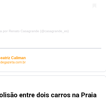
da por Renato Casagrande (@casagrande_es)
eatriz Caliman
edegazeta.com.br
olisão entre dois carros na Praia