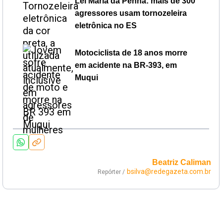
Lei Maria da Penha: mais de 300
agressores usam tornozeleira
eletrônica no ES
Motociclista de 18 anos morre
em acidente na BR-393, em
Muqui
Beatriz Caliman
bsilva@redegazeta.com.br
Repórter /