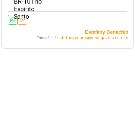
Estefany Benachio
estefany.soares@redegazeta.com.br
Estagiária /