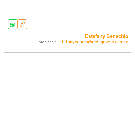
Estefany Benachio
estefany.soares@redegazeta.com.br
Estagiária /