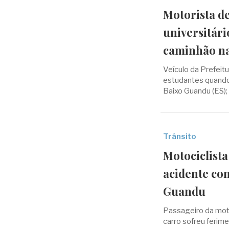
Motorista d
universitár
caminhão na
Veículo da Prefeit
estudantes quando 
Baixo Guandu (ES);
Trânsito
Motociclist
acidente co
Guandu
Passageiro da mot
carro sofreu ferime