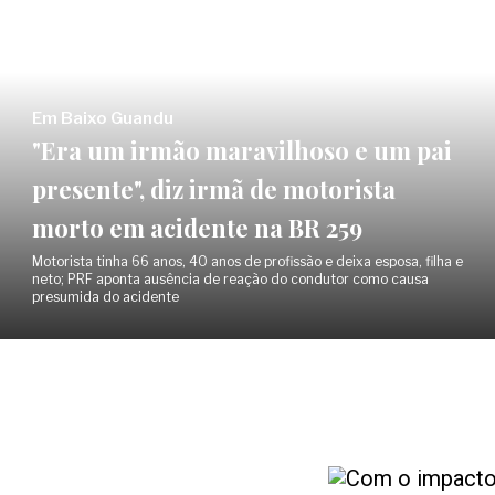
Em Baixo Guandu
"Era um irmão maravilhoso e um pai
presente", diz irmã de motorista
morto em acidente na BR 259
Motorista tinha 66 anos, 40 anos de profissão e deixa esposa, filha e
neto; PRF aponta ausência de reação do condutor como causa
presumida do acidente