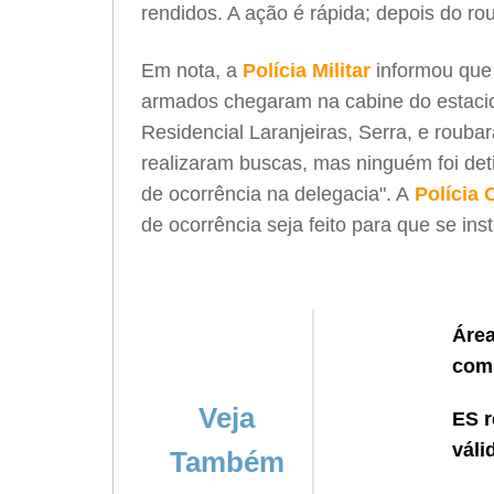
rendidos. A ação é rápida; depois do ro
Em nota, a
Polícia Militar
informou que 
armados chegaram na cabine do estaci
Residencial Laranjeiras, Serra, e roubar
realizaram buscas, mas ninguém foi deti
de ocorrência na delegacia". A
Polícia C
de ocorrência seja feito para que se in
Área
comp
Veja
ES r
váli
Também