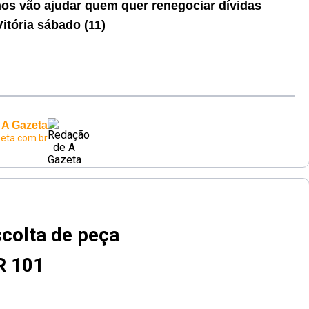
os vão ajudar quem quer renegociar dívidas
itória sábado (11)
 A Gazeta
eta.com.br
colta de peça
R 101