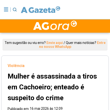
Tem sugestão ou viu erro?
Envie aqui
/
Quer mais notícias?
Entre
no nosso WhatsApp
Violência
Mulher é assassinada a tiros
em Cachoeiro; enteado é
suspeito do crime
16 mai 2026 às 12:09
Publicado em