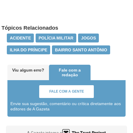
Tópicos Relacionados
ACIDENTE
POLÍCIA MILITAR
JOGOS
ILHA DO PRÍNCIPE
BAIRRO SANTO ANTÔNIO
Viu algum erro?
Fale com a
redação
FALE COM A GENTE
Envie sua sugestão, comentário ou crítica diretamente aos
editores de A Gazeta
A Gazeta integra o