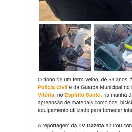
O dono de um ferro-velho, de 53 anos, 
Polícia Civil
e da Guarda Municipal no 
Vitória
, no
Espírito Santo
, na manhã de
apreensão de materiais como fios, bici
equipamento utilizado para fornecer int
A reportagem da
TV Gazeta
apurou com 