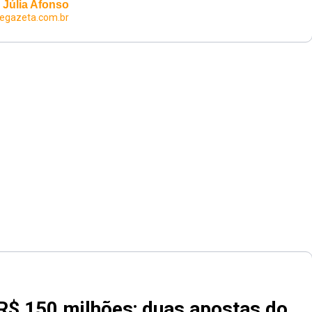
Júlia Afonso
egazeta.com.br
$ 150 milhões; duas apostas do