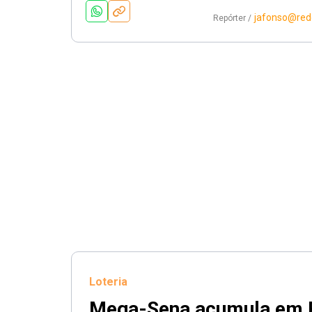
jafonso@red
Repórter /
Loteria
Mega-Sena acumula em R