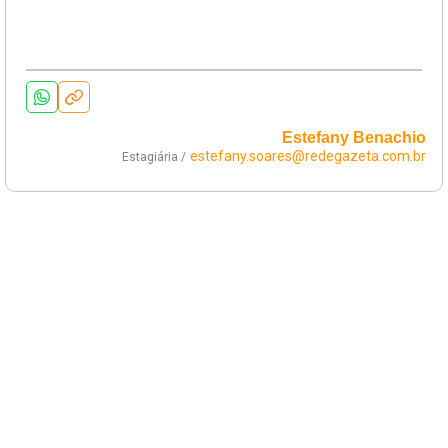
Estefany Benachio
estefany.soares@redegazeta.com.br
Estagiária /