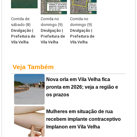
Corrida de
Corrida no
Corrida no
sábado (8)
domingo (9)
domingo (9)
Divulgação |
Divulgação |
Divulgação |
Prefeitura de
Prefeitura de
Prefeitura de
Vila Velha
Vila Velha
Vila Velha
Veja Também
Nova orla em Vila Velha fica
pronta em 2026; veja a região e
os prazos
Mulheres em situação de rua
recebem implante contraceptivo
Implanon em Vila Velha