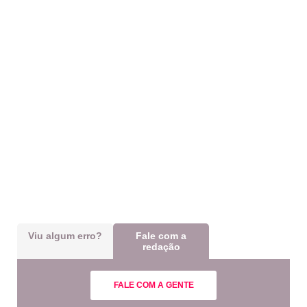
Viu algum erro?
Fale com a
redação
FALE COM A GENTE