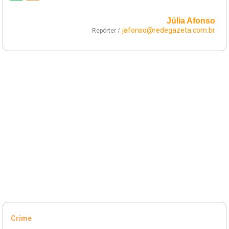
Júlia Afonso
jafonso@redegazeta.com.br
Repórter /
Crime