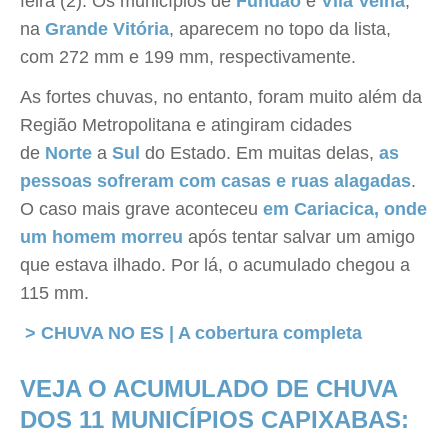
feira (2). Os municípios de
Fundão
e
Vila Velha
,
na
Grande Vitória
, aparecem no topo da lista,
com 272 mm e 199 mm, respectivamente.
As fortes chuvas, no entanto, foram muito além da
Região Metropolitana e atingiram cidades
de
Norte
a
Sul
do Estado. Em muitas delas,
as
pessoas sofreram com casas e ruas alagadas
.
O caso mais grave aconteceu
em Cariacica, onde
um homem morreu
após tentar salvar um amigo
que estava ilhado. Por lá, o acumulado chegou a
115 mm.
> CHUVA NO ES | A cobertura completa
VEJA O ACUMULADO DE CHUVA
DOS 11 MUNICÍPIOS CAPIXABAS: