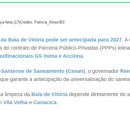
a-feira (17)
Crédito: Patricia_Alves/B3
da Baía de Vitória pode ser antecipada para 2027
. A
a do contrato de Parceria Público-Privadas (PPPs) leiloa
ltinacionais GS Inima e Acciona.
-Santense de Saneamento (Cesan)
, o governador
Ren
 que garante a antecipação da universalização do sane
 a limpeza da
Baía de Vitória
depende diretamente do a
em
Vila Velha
e
Cariacica
.