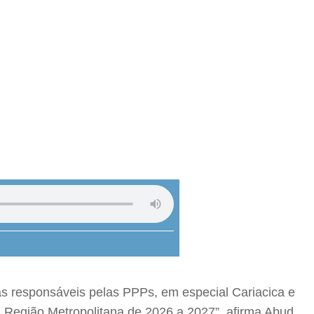
as responsáveis pelas PPPs, em especial Cariacica e
a Região Metropolitana de 2026 a 2027”, afirma Abud.