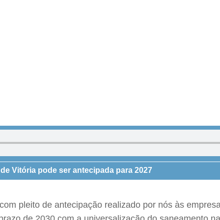
e Vitória pode ser antecipada para 2027
 com pleito de antecipação realizado por nós às empres
se prazo de 2030 com a universalização do saneamento n