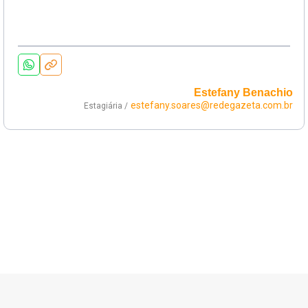
Estefany Benachio
estefany.soares@redegazeta.com.br
Estagiária /