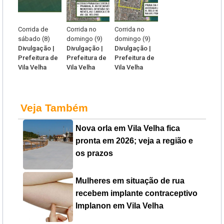
Corrida de
Corrida no
Corrida no
sábado (8)
domingo (9)
domingo (9)
Divulgação |
Divulgação |
Divulgação |
Prefeitura de
Prefeitura de
Prefeitura de
Vila Velha
Vila Velha
Vila Velha
Veja Também
Nova orla em Vila Velha fica
pronta em 2026; veja a região e
os prazos
Mulheres em situação de rua
recebem implante contraceptivo
Implanon em Vila Velha