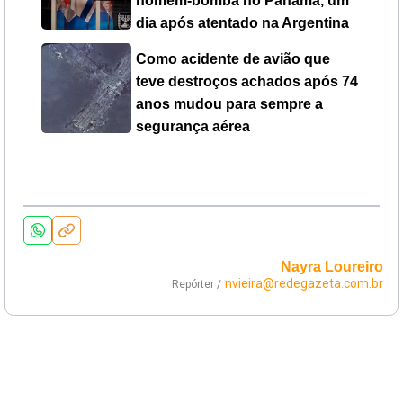
homem-bomba no Panamá, um
dia após atentado na Argentina
Como acidente de avião que
teve destroços achados após 74
anos mudou para sempre a
segurança aérea
Nayra Loureiro
nvieira@redegazeta.com.br
Repórter /