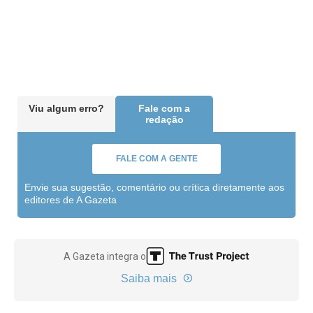
Viu algum erro?
Fale com a
redação
FALE COM A GENTE
Envie sua sugestão, comentário ou crítica diretamente aos
editores de A Gazeta
A Gazeta integra o
Saiba mais