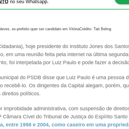
NTO
no seu Whatsapp.
Neves, ex-prefeito quer ser candidato em Vitória
Crédito: Tati Beling
idadania), hoje presidente do Instituto Jones dos Santo
do, em uma reunião feita pela internet na última segunda-f
nto, foi interpelada por Luiz Paulo e pode fazer a decisão
o municipal do PSDB disse que Luiz Paulo é uma pessoa 
o recebê-lo. Os dirigentes da Capital alegam, porém, que
direitos políticos.
or improbidade administrativa, com suspensão de direitos
2ª Câmara Cível do Tribunal de Justiça do Espírito San
ria, entre 1998 e 2004, como caseiro em uma propried