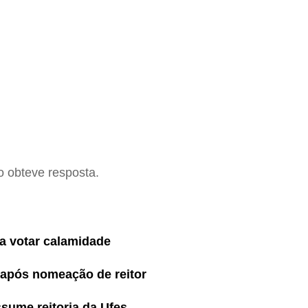
o obteve resposta.
ra votar calamidade
l após nomeação de reitor
sume reitoria da Ufes