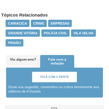
Tópicos Relacionados
CARIACICA
CRIME
EMPRESAS
GRANDE VITÓRIA
POLÍCIA CIVIL
VILA VELHA
PRISÃO
Viu algum erro?
Fale com a
redação
FALE COM A GENTE
Envie sua sugestão, comentário ou crítica diretamente aos
editores de A Gazeta