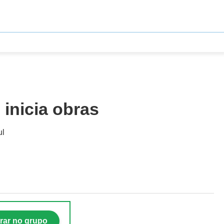
 inicia obras
ul
rar no grupo