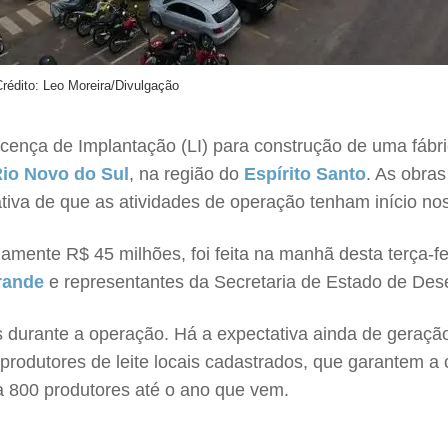
rédito: Leo Moreira/Divulgação
icença de Implantação (LI) para construção de uma fábri
io Novo do Sul
, na região do
Espírito Santo
. As obra
tiva de que as atividades de operação tenham início n
ente R$ 45 milhões, foi feita na manhã desta terça-fei
rande
e representantes da Secretaria de Estado de Des
s durante a operação. Há a expectativa ainda de geraçã
rodutores de leite locais cadastrados, que garantem a ca
a 800 produtores até o ano que vem.