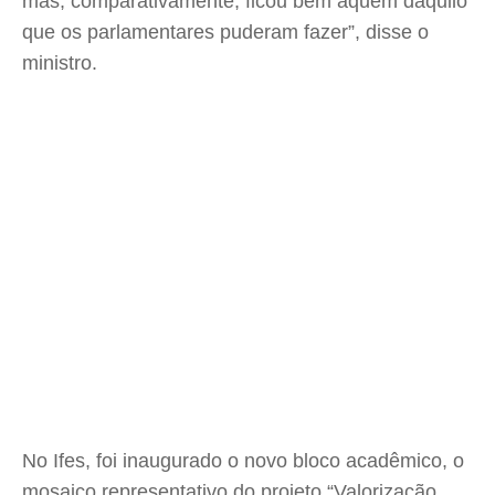
mas, comparativamente, ficou bem aquém daquilo
que os parlamentares puderam fazer”, disse o
ministro.
No Ifes, foi inaugurado o novo bloco acadêmico, o
mosaico representativo do projeto “Valorização