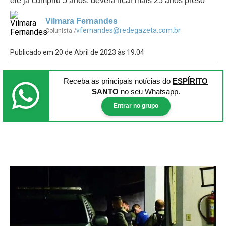
ele já cumpriu 5 anos, deverá ficar mais 25 anos preso
Vilmara Fernandes
vfernandes@redegazeta.com.br
Colunista /
Publicado em 20 de Abril de 2023 às 19:04
Receba as principais notícias
do
ESPÍRITO
SANTO
no seu Whatsapp.
Entrar no grupo