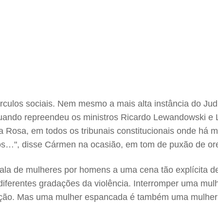
culos sociais. Nem mesmo a mais alta instância do Judi
uando repreendeu os ministros Ricardo Lewandowski e L
stra Rosa, em todos os tribunais constitucionais onde h
ros…", disse Cármen na ocasião, em tom de puxão de or
fala de mulheres por homens a uma cena tão explícita d
diferentes gradações da violência. Interromper uma mulher
nção. Mas uma mulher espancada é também uma mulher in