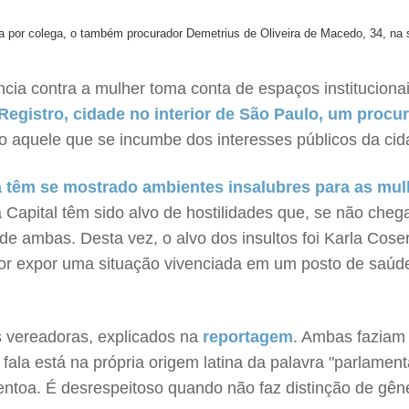
da por colega, o também procurador Demetrius de Oliveira de Macedo, 34, na 
ncia contra a mulher toma conta de espaços institucion
egistro, cidade no interior de São Paulo, um procu
to aquele que se incumbe dos interesses públicos da cid
a têm se mostrado ambientes insalubres para as mu
 Capital têm sido alvo de hostilidades que, se não cheg
de ambas. Desta vez, o alvo dos insultos foi Karla Cos
por expor uma situação vivenciada em um posto de saúd
s vereadoras, explicados na
reportagem
. Ambas faziam 
 fala está na própria origem latina da palavra "parlamen
ntoa. É desrespeitoso quando não faz distinção de gên