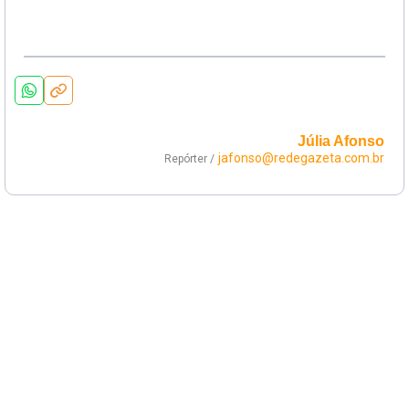
Júlia Afonso
jafonso@redegazeta.com.br
Repórter /