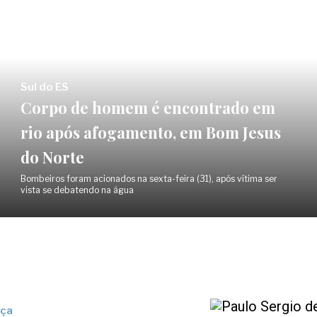
Sul do ES
Corpo de homem é encontrado em
rio após afogamento, em Bom Jesus
do Norte
Bombeiros foram acionados na sexta-feira (31), após vítima ser
vista se debatendo na água
iça