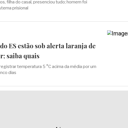
s, filha do casal, presenciou tudo; homem foi
tema prisional
 do ES estão sob alerta laranja de
r; saiba quais
registrar temperatura 5 °C acima da média por um
inco dias