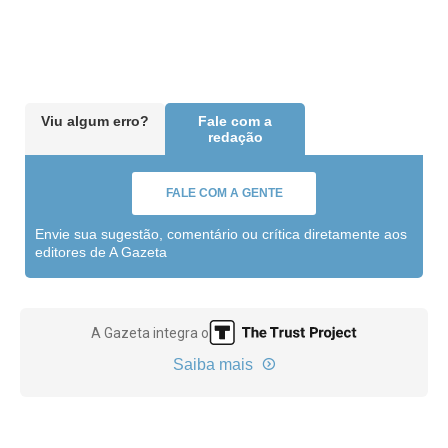
Viu algum erro?
Fale com a
redação
FALE COM A GENTE
Envie sua sugestão, comentário ou crítica diretamente aos
editores de A Gazeta
A Gazeta integra o
Saiba mais