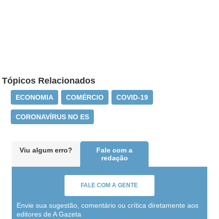
Tópicos Relacionados
ECONOMIA
COMÉRCIO
COVID-19
CORONAVÍRUS NO ES
Viu algum erro?
Fale com a
redação
FALE COM A GENTE
Envie sua sugestão, comentário ou crítica diretamente aos
editores de A Gazeta