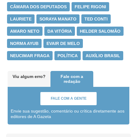
CÂMARA DOS DEPUTADOS
FELIPE RIGONI
LAURIETE
SORAYA MANATO
TED CONTI
AMARO NETO
DA VITÓRIA
HELDER SALOMÃO
NORMA AYUB
EVAIR DE MELO
NEUCIMAR FRAGA
POLÍTICA
AUXÍLIO BRASIL
Viu algum erro?
Fale com a
redação
FALE COM A GENTE
Envie sua sugestão, comentário ou crítica diretamente aos
editores de A Gazeta