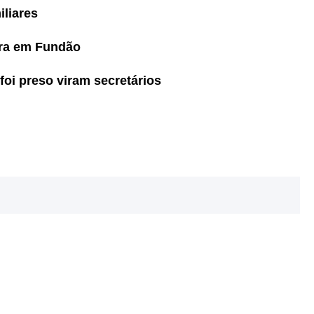
liares
ara em Fundão
foi preso viram secretários