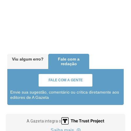
Viu algum erro?
Fale com a
redação
FALE COM A GENTE
Envie sua sugestão, comentário ou crítica diretamente aos
editores de A Gazeta
A Gazeta integra o
Saiba mais