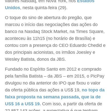
valores Nasdaq, em Nova York, nos
Estados
Unidos
, nesta quinta-feira (29).
O toque do sino de abertura do pregão, que
marcou o início das negociações das ações do
banco na Nasdaq Stock Market, na Times Square,
aconteceu às 11h15 (no horário de Brasília) e
contou com a presença do CEO Eduardo Chedid e
dos principais acionistas, os irmãos Joesley e
Wesley Batista, donos da JBS.
Fundado no Espírito Santo em 2012 e comprado
pela família Batista – da JBS – em 2015, o PicPay
divulgou no dia anterior do IPO que fixou o valor
da oferta pública das ações a US$ 19,
no topo da
faixa proposta na semana passada, que ia de
US$ 16 a US$ 19.
Com isso, a partir da oferta de
22.857.143 ações, a expectativa é que tenham