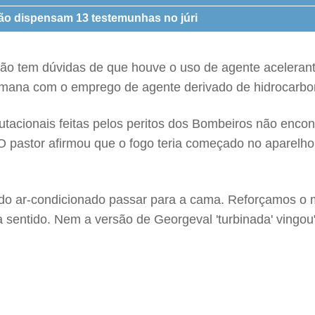
o dispensam 13 testemunhas no júri
e não tem dúvidas de que houve o uso de agente acelera
umana com o emprego de agente derivado de hidrocarbon
tacionais feitas pelos peritos dos Bombeiros não encon
O pastor afirmou que o fogo teria começado no aparelho 
 do ar-condicionado passar para a cama. Reforçamos o 
 sentido. Nem a versão de Georgeval 'turbinada' vingou"