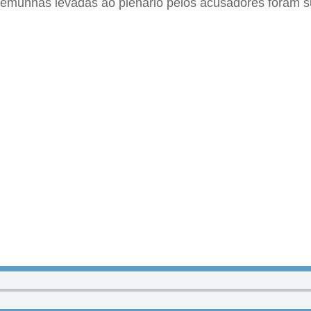
stemunhas levadas ao plenário pelos acusadores foram s