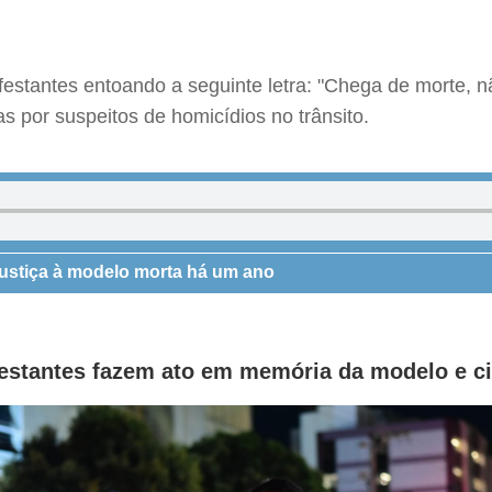
ifestantes entoando a seguinte letra: "Chega de morte, 
s por suspeitos de homicídios no trânsito.
justiça à modelo morta há um ano
stantes fazem ato em memória da modelo e ci