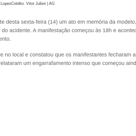
a Lopes
Crédito: Vitor Jubini | AG
ite desta sexta-feira (14) um ato em memória da modelo
tes do acidente. A manifestação começou às 18h e aconte
ento.
teve no local e constatou que os manifestantes fecharam a
s relataram um engarrafamento intenso que começou ain