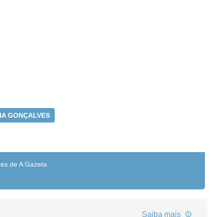
CIA GONÇALVES
res de A Gazeta
Saiba mais