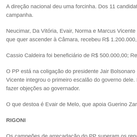
A direção nacional deu uma forcinha. Dos 11 candidat
campanha.
Neucimar, Da Vitória, Evair, Norma e Marcus Vicent
que quer ascender à Câmara, recebeu R$ 1.200.000,
Cassio Caldeira foi beneficiário de R$ 500.000,00; Re
O PP está na coligação do presidente Jair Bolsonaro
Vicente integrou o primeiro escalão do governo dele
fazer objeções ao governador.
O que destoa é Evair de Melo, que apoia Guerino Za
RIGONI
Os campeões de arrecadação do PP superam os repass