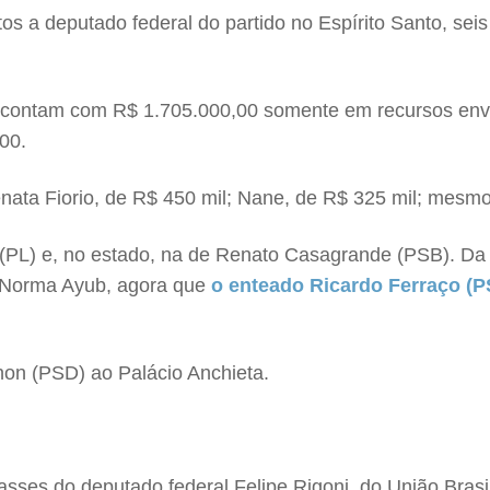
os a deputado federal do partido no Espírito Santo, se
e contam com R$ 1.705.000,00 somente em recursos env
00.
nata Fiorio, de R$ 450 mil; Nane, de R$ 325 mil; mesmo 
 (PL) e, no estado, na de Renato Casagrande (PSB). Da 
. Norma Ayub, agora que
o enteado Ricardo Ferraço (
non (PSD) ao Palácio Anchieta.
es do deputado federal Felipe Rigoni, do União Brasil.